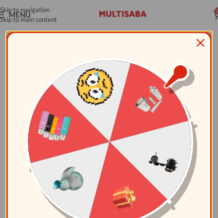
Skip to navigation
MENÚ
Skip to main content