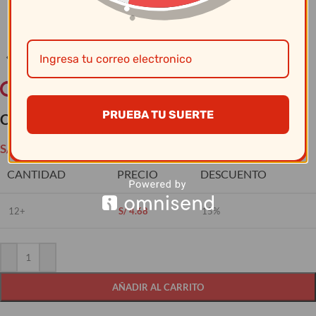
Clic para ampliar
PRUEBA TU SUERTE
Cristar – Copa Brunello Champaña 5470Al24
S/
5.50
CANTIDAD
PRECIO
DESCUENTO
12+
S/
4.68
15%
AÑADIR AL CARRITO