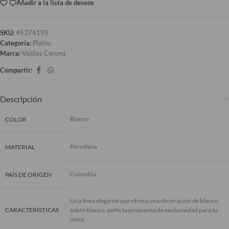
Añadir a la lista de deseos
SKU:
45374195
Categoría:
Platos
Marca:
Vajillas Corona
Compartir:
Descripción
Blanco
COLOR
Porcelana
MATERIAL
Colombia
PAÍS DE ORIGEN
Una línea elegante que ofrece una decoración de blanco
CARACTERÍSTICAS
sobre blanco, pefecta propuesta de exclusividad para tu
mesa.