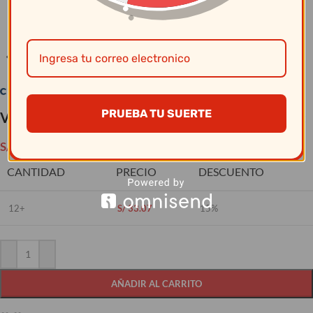
Clic para ampliar
PRUEBA TU SUERTE
Vajillas Corona – Plato Pasta 555Cc -31 Cm Celtic
S/
38.90
CANTIDAD
PRECIO
DESCUENTO
12+
S/
33.07
15%
AÑADIR AL CARRITO