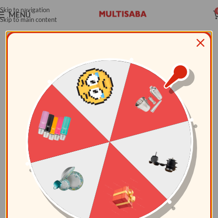
Skip to navigation
MENÚ
Skip to main content