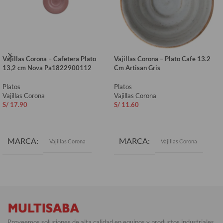
Vajillas Corona – Cafetera Plato
Vajillas Corona – Plato Cafe 13.2
13,2 cm Nova Pa1822900112
Cm Artisan Gris
Platos
Platos
Vajillas Corona
Vajillas Corona
S/
17.90
S/
11.60
AÑADIR AL CARRITO
AÑADIR AL CARRITO
MARCA
MARCA
Vajillas Corona
Vajillas Corona
COLOR
Gris
Proveemos soluciones de alta calidad en equipos y productos industriales,