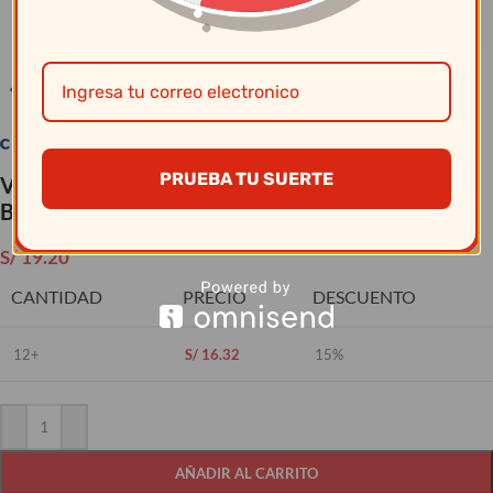
Clic para ampliar
PRUEBA TU SUERTE
Vajillas Corona – Plato Pasta 555Cc Americana
Blco.
S/
19.20
CANTIDAD
PRECIO
DESCUENTO
12+
S/
16.32
15%
AÑADIR AL CARRITO