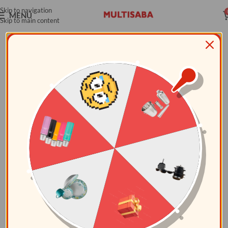
Skip to navigation
MENÚ
Skip to main content