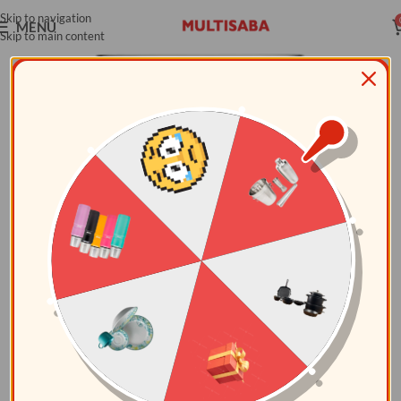
Skip to navigation
MENÚ
Skip to main content