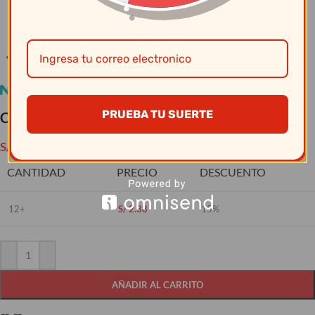
Clic para ampliar
PRUEBA TU SUERTE
Copa Paulista Agua 250 Ml # 7002 – Nadir
S/
2.80
CANTIDAD
PRECIO
DESCUENTO
12+
S/
2.38
15%
AÑADIR AL CARRITO