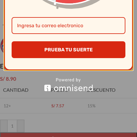
Clic para ampliar
PRUEBA TU SUERTE
Escurridor Acero Ovalado 14 Cm
S/
8.90
CANTIDAD
PRECIO
DESCUENTO
12+
S/
7.57
15%