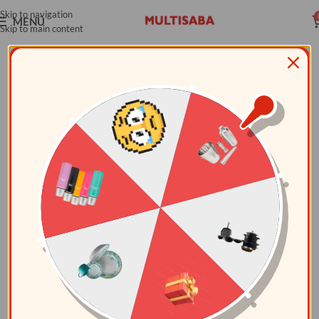
Skip to navigation
MENÚ
Skip to main content