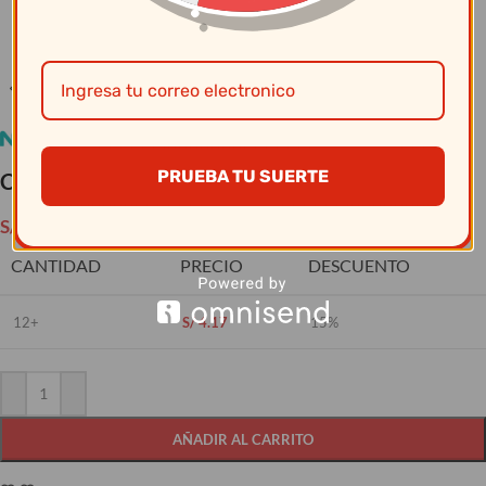
Clic para ampliar
PRUEBA TU SUERTE
Copa Barone Champagne 6.5 Oz/ 190 Ml – Nadir
S/
4.90
CANTIDAD
PRECIO
DESCUENTO
12+
S/
4.17
15%
AÑADIR AL CARRITO