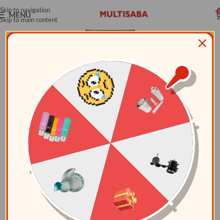
Skip to navigation
MENÚ
Skip to main content